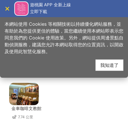
跳
遊桃園 APP 全新上線
到
立即下載
導覽
關閉
主
桃園觀光導覽網
首頁
>
想去的地方
>
美食、購物
>
炒味亭炒飯專賣店
要
本網站使用 Cookies 等相關技術以持續優化網站服務，並
內
有助於為您提供更佳的體驗，當您繼續使用本網站即表示您
容
同意我們的 Cookie 使用政策。另外，網站提供周邊景點自
炒味亭炒飯專賣店 周邊
區
動偵測服務，建議您允許本網站取得您的位置資訊，以開啟
塊
及使用此智慧化服務。
店家
我知道了
共有 233 間店家
金車咖啡文教館
7.74 公里