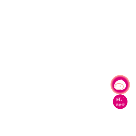
有事問小桃，一起遊桃園
|
附近
玩什麼