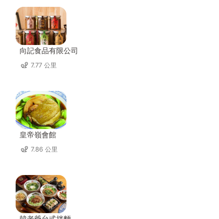
向記食品有限公司
7.77 公里
皇帝嶺會館
7.86 公里
韓老爺台式拌麵