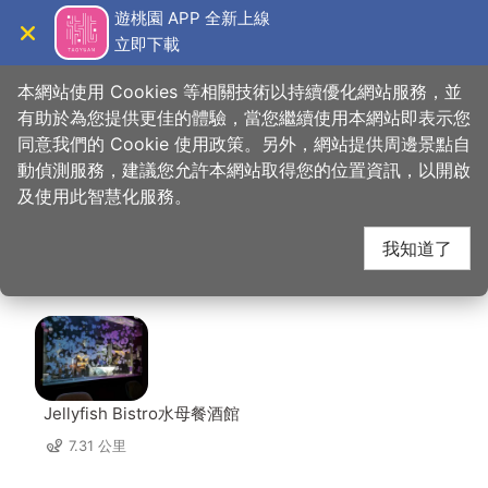
跳
遊桃園 APP 全新上線
到
立即下載
導覽
關閉
主
桃園觀光導覽網
首頁
>
想去的地方
>
美食、購物
>
韓老爺台式拌麵
要
本網站使用 Cookies 等相關技術以持續優化網站服務，並
內
有助於為您提供更佳的體驗，當您繼續使用本網站即表示您
容
同意我們的 Cookie 使用政策。另外，網站提供周邊景點自
韓老爺台式拌麵 周邊店
區
動偵測服務，建議您允許本網站取得您的位置資訊，以開啟
塊
及使用此智慧化服務。
家
我知道了
共有 315 間店家
Jellyfish Bistro水母餐酒館
7.31 公里