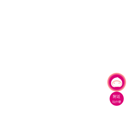
有事問小桃，一起遊桃園
附近
玩什麼