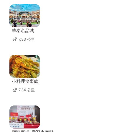
華泰名品城
7.33 公里
小料理食事處
7.34 公里
南門市場-新家香肉鬆