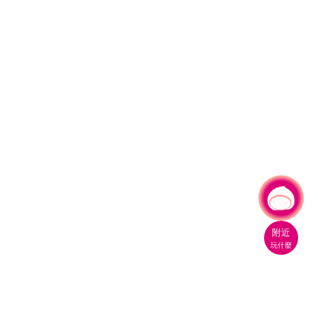
有事問小桃，一起遊桃園
|
附近
玩什麼