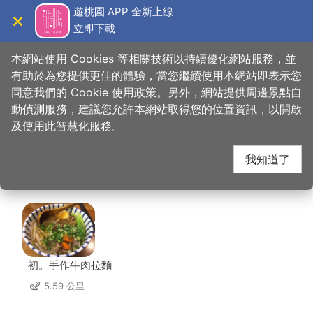
跳
遊桃園 APP 全新上線
到
立即下載
導覽
關閉
主
桃園觀光導覽網
首頁
>
想去的地方
>
美食、購物
>
韓老爺台式拌麵
要
本網站使用 Cookies 等相關技術以持續優化網站服務，並
內
有助於為您提供更佳的體驗，當您繼續使用本網站即表示您
容
同意我們的 Cookie 使用政策。另外，網站提供周邊景點自
韓老爺台式拌麵 周邊店
區
動偵測服務，建議您允許本網站取得您的位置資訊，以開啟
塊
及使用此智慧化服務。
家
我知道了
共有 315 間店家
初。手作牛肉拉麵
5.59 公里