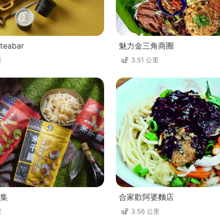
eabar
魅力金三角商圈
里
3.51 公里
集
合家歡阿婆麵店
里
3.56 公里