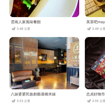
雲南人家風味餐館
美茶吧mayt
3.48 公里
3.49 公
八妹婆婆民族創藝過橋米線
忠貞好物市
3.53 公里
3.55 公