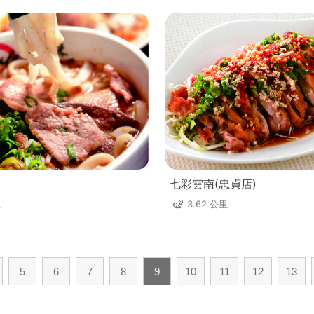
七彩雲南(忠貞店)
里
3.62 公里
5
6
7
8
9
10
11
12
13