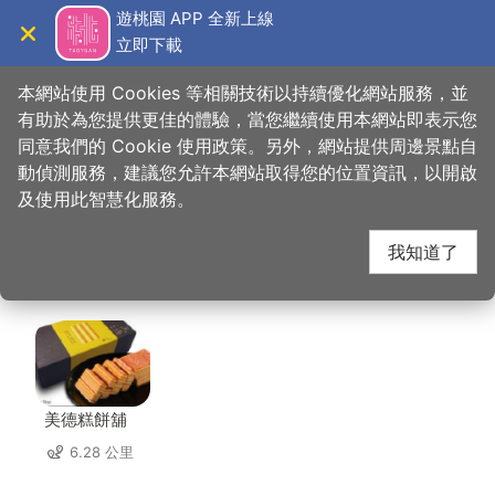
跳
遊桃園 APP 全新上線
到
立即下載
導覽
關閉
主
桃園觀光導覽網
首頁
>
想去的地方
>
美食、購物
>
韓老爺台式拌麵
要
本網站使用 Cookies 等相關技術以持續優化網站服務，並
內
有助於為您提供更佳的體驗，當您繼續使用本網站即表示您
容
同意我們的 Cookie 使用政策。另外，網站提供周邊景點自
韓老爺台式拌麵 周邊店
區
動偵測服務，建議您允許本網站取得您的位置資訊，以開啟
塊
及使用此智慧化服務。
家
我知道了
共有 315 間店家
美德糕餅舖
6.28 公里