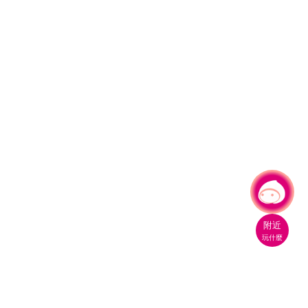
有事問小桃，一起遊桃園
附近
玩什麼