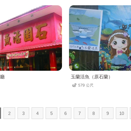
廳
玉蘭活魚（原石蘭）
579 公尺
2
3
4
5
6
7
8
9
10