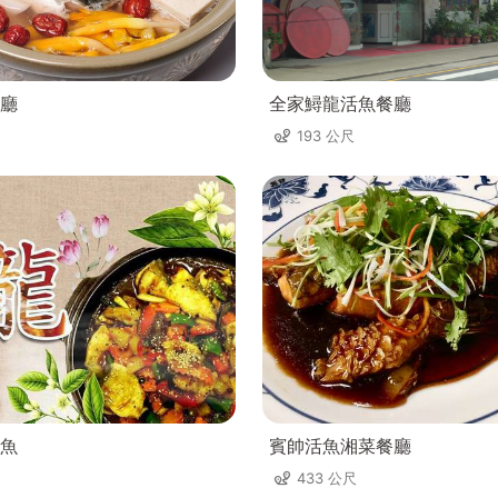
廳
全家鱘龍活魚餐廳
193 公尺
魚
賓帥活魚湘菜餐廳
433 公尺