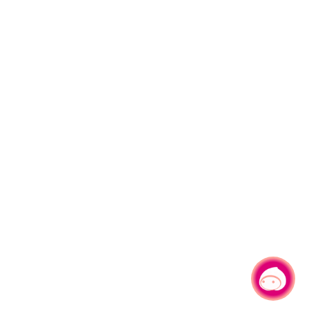
有事問小桃，一起遊桃園
|