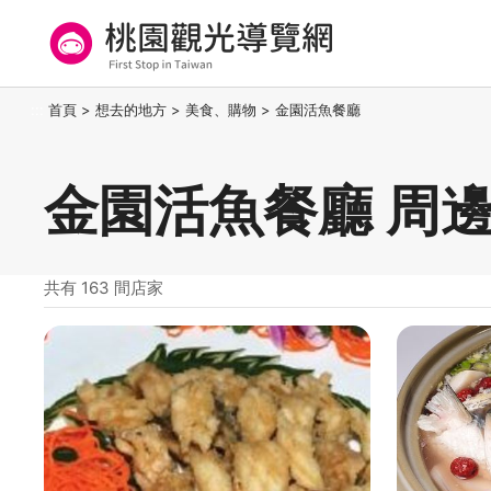
跳
到
主
要
桃園觀光導覽網
:::
首頁
>
想去的地方
>
美食、購物
>
金園活魚餐廳
內
容
區
金園活魚餐廳 周
塊
共有 163 間店家