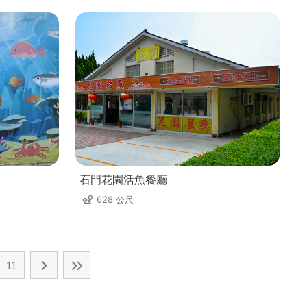
石門花園活魚餐廳
628 公尺
11