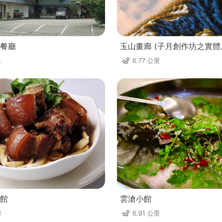
餐廳
玉山畫廊 (子月創作坊之實體
里
6.77 公里
館
雲滄小館
里
6.91 公里