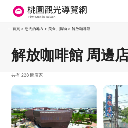
跳
到
主
要
桃園觀光導覽網
:::
首頁
>
想去的地方
>
美食、購物
>
解放咖啡館
內
容
區
解放咖啡館 周邊
塊
共有 228 間店家