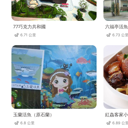
77巧克力共和國
六福亭活魚
6.71 公里
6.73 公
玉蘭活魚（原石蘭）
紅鱻客家小
6.8 公里
6.89 公