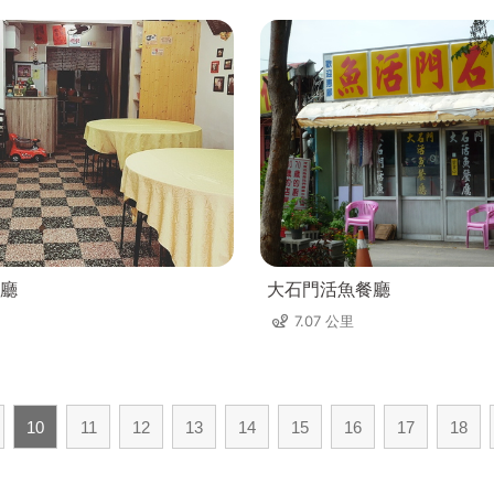
廳
大石門活魚餐廳
7.07 公里
10
11
12
13
14
15
16
17
18