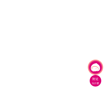
有事問小桃，一起遊桃園
|
附近
玩什麼