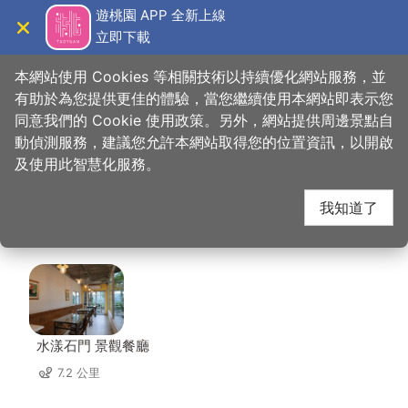
跳
遊桃園 APP 全新上線
到
立即下載
導覽
關閉
主
桃園觀光導覽網
首頁
>
想去的地方
>
美食、購物
>
一力佳包子饅頭專賣店
要
本網站使用 Cookies 等相關技術以持續優化網站服務，並
內
有助於為您提供更佳的體驗，當您繼續使用本網站即表示您
容
同意我們的 Cookie 使用政策。另外，網站提供周邊景點自
一力佳包子饅頭專賣店
區
動偵測服務，建議您允許本網站取得您的位置資訊，以開啟
塊
及使用此智慧化服務。
周邊店家
我知道了
共有 228 間店家
水漾石門 景觀餐廳
7.2 公里