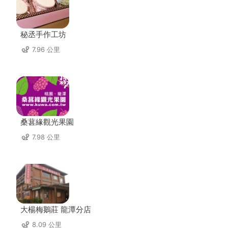
秘丞手作工坊
7.96 公里
桑葚緣觀光果園
7.98 公里
大楊梅鵝莊 龍潭分店
8.09 公里