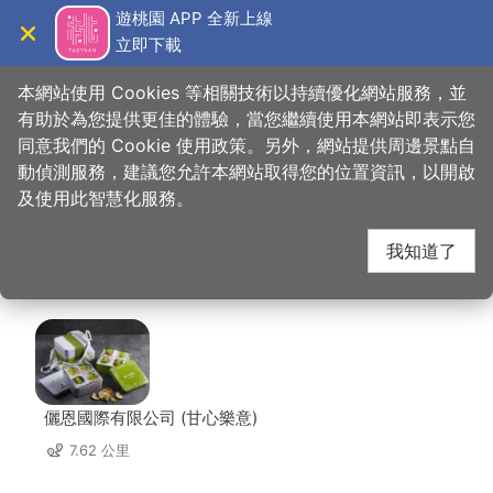
跳
遊桃園 APP 全新上線
到
立即下載
導覽
關閉
主
桃園觀光導覽網
首頁
>
想去的地方
>
美食、購物
>
一力佳包子饅頭專賣店
要
本網站使用 Cookies 等相關技術以持續優化網站服務，並
內
有助於為您提供更佳的體驗，當您繼續使用本網站即表示您
容
同意我們的 Cookie 使用政策。另外，網站提供周邊景點自
一力佳包子饅頭專賣店
區
動偵測服務，建議您允許本網站取得您的位置資訊，以開啟
塊
及使用此智慧化服務。
周邊店家
我知道了
共有 228 間店家
儷恩國際有限公司 (甘心樂意)
7.62 公里