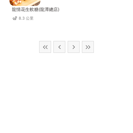
龍情花生軟糖(龍潭總店)
8.3 公里