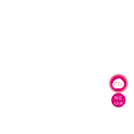
有事問小桃，一起遊桃園
附近
玩什麼