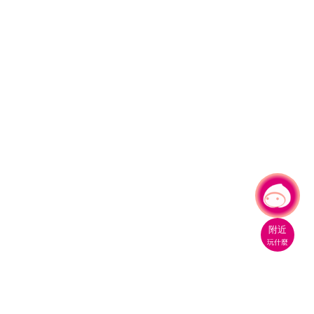
有事問小桃，一起遊桃園
附近
玩什麼