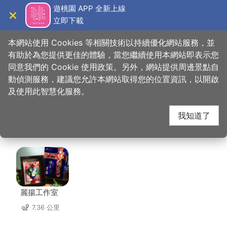
跳
遊桃園 APP 全新上線
到
立即下載
導覽
關閉
主
桃園觀光導覽網
首頁
>
想去的地方
>
美食、購物
>
一力佳包子饅頭專賣店
要
本網站使用 Cookies 等相關技術以持續優化網站服務，並
內
有助於為您提供更佳的體驗，當您繼續使用本網站即表示您
容
同意我們的 Cookie 使用政策。另外，網站提供周邊景點自
一力佳包子饅頭專賣店
區
動偵測服務，建議您允許本網站取得您的位置資訊，以開啟
塊
及使用此智慧化服務。
周邊店家
我知道了
共有 228 間店家
麗揚工作室
7.36 公里