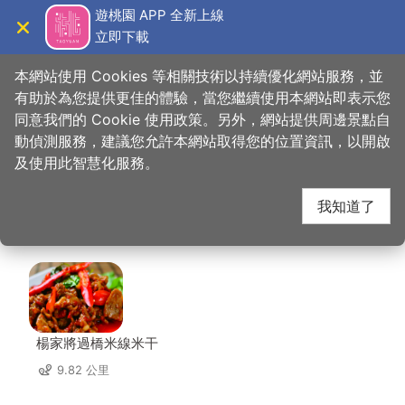
跳
遊桃園 APP 全新上線
到
立即下載
導覽
關閉
主
桃園觀光導覽網
首頁
>
想去的地方
>
美食、購物
>
星之戀咖啡美食館
要
本網站使用 Cookies 等相關技術以持續優化網站服務，並
內
有助於為您提供更佳的體驗，當您繼續使用本網站即表示您
容
同意我們的 Cookie 使用政策。另外，網站提供周邊景點自
星之戀咖啡美食館 周邊
區
動偵測服務，建議您允許本網站取得您的位置資訊，以開啟
塊
及使用此智慧化服務。
店家
我知道了
共有 140 間店家
楊家將過橋米線米干
9.82 公里