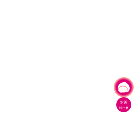
有事問小桃，一起遊桃園
|
附近
玩什麼