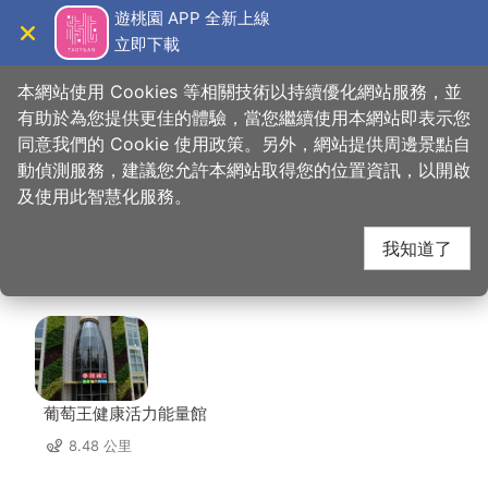
跳
遊桃園 APP 全新上線
到
立即下載
導覽
關閉
主
桃園觀光導覽網
首頁
>
想去的地方
>
美食、購物
>
星之戀咖啡美食館
要
本網站使用 Cookies 等相關技術以持續優化網站服務，並
內
有助於為您提供更佳的體驗，當您繼續使用本網站即表示您
容
同意我們的 Cookie 使用政策。另外，網站提供周邊景點自
星之戀咖啡美食館 周邊
區
動偵測服務，建議您允許本網站取得您的位置資訊，以開啟
塊
及使用此智慧化服務。
店家
我知道了
共有 140 間店家
葡萄王健康活力能量館
8.48 公里