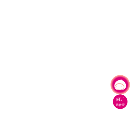
有事問小桃，一起遊桃園
附近
玩什麼