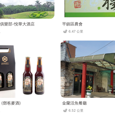
俱樂部-悅華大酒店
平鎮區農會
里
6.47 公里
 (鄧爸麥酒)
金蘭活魚餐廳
里
6.52 公里