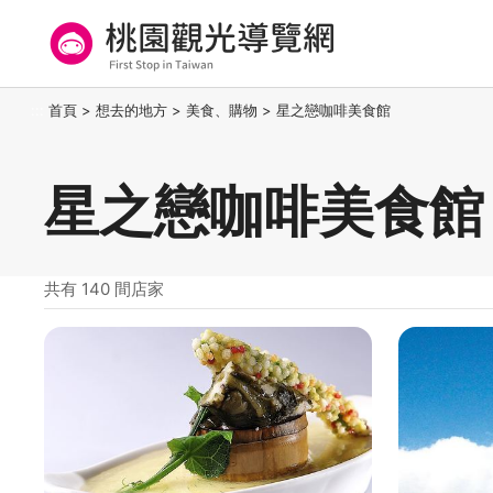
跳
到
主
要
桃園觀光導覽網
:::
首頁
>
想去的地方
>
美食、購物
>
星之戀咖啡美食館
內
容
區
星之戀咖啡美食館
塊
共有 140 間店家