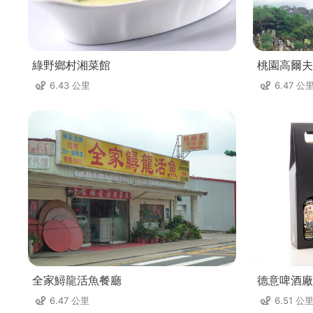
綠野鄉村湘菜館
桃園高爾夫
6.43 公里
6.47 公
全家鱘龍活魚餐廳
德意啤酒廠
6.47 公里
6.51 公