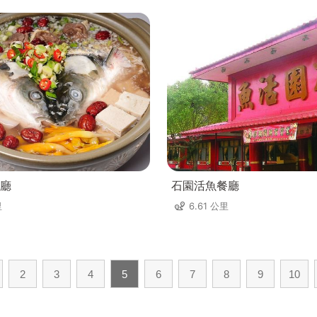
廳
石園活魚餐廳
里
6.61 公里
2
3
4
5
6
7
8
9
10