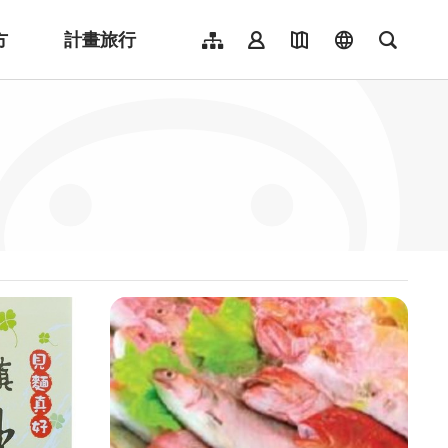
方
計畫旅行
網站導覽
會員登入
地圖導覽
language
全文檢
English
日本語
한국어
簡體中文
Indonesia
ไทย
Người việt nam