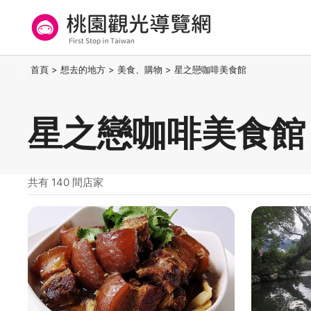
跳
到
主
要
桃園觀光導覽網
:::
首頁
>
想去的地方
>
美食、購物
>
星之戀咖啡美食館
內
容
區
星之戀咖啡美食館
塊
共有 140 間店家