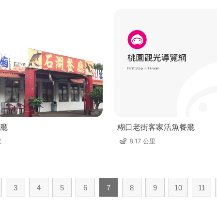
廳
糊口老街客家活魚餐廳
里
8.17 公里
3
4
5
6
7
8
9
10
11