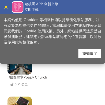
跳
遊桃園 APP 全新上線
到
立即下載
導覽
關閉
主
桃園觀光導覽網
首頁
>
想去的地方
>
福仁宮
要
本網站使用 Cookies 等相關技術以持續優化網站服務，並
內
有助於為您提供更佳的體驗，當您繼續使用本網站即表示您
容
同意我們的 Cookie 使用政策。另外，網站提供周邊景點自
福仁宮 周邊店家
區
動偵測服務，建議您允許本網站取得您的位置資訊，以開啟
塊
及使用此智慧化服務。
共有 222 間店家
我知道了
癮食聖堂Poppy Church
5.71 公里