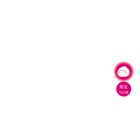
有事問小桃，一起遊桃園
附近
玩什麼