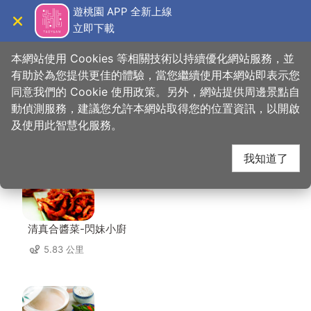
跳
遊桃園 APP 全新上線
到
立即下載
導覽
關閉
主
桃園觀光導覽網
首頁
>
想去的地方
>
福仁宮
要
本網站使用 Cookies 等相關技術以持續優化網站服務，並
內
有助於為您提供更佳的體驗，當您繼續使用本網站即表示您
容
同意我們的 Cookie 使用政策。另外，網站提供周邊景點自
福仁宮 周邊店家
區
動偵測服務，建議您允許本網站取得您的位置資訊，以開啟
塊
及使用此智慧化服務。
共有 222 間店家
我知道了
清真合醬菜-閃妹小廚
5.83 公里