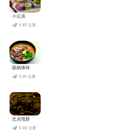
小云滇
5.87 公里
版納傣味
5.91 公里
忠貞甩餅
5.92 公里