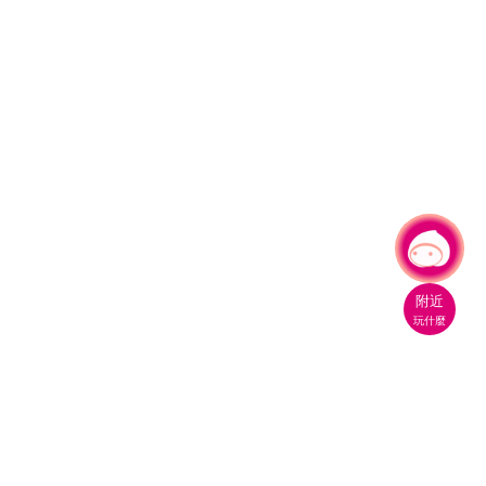
有事問小桃，一起遊桃園
|
附近
玩什麼