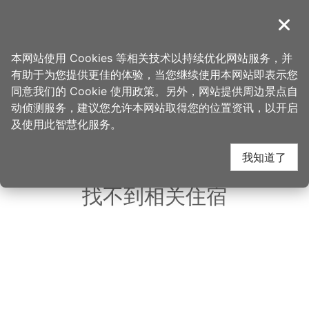
跳
到
導覽
关闭
主
桃园观光导览网
首页
>
想去的地方
>
住宿
>
青隅民宿
要
本网站使用 Cookies 等相关技术以持续优化网站服务，并
内
有助于为您提供更佳的体验，当您继续使用本网站即表示您
容
同意我们的 Cookie 使用政策。另外，网站提供周边景点自
青隅民宿 周边住宿
区
动侦测服务，建议您允许本网站取得您的位置资讯，以开启
块
及使用此智慧化服务。
共有 132 间店家
我知道了
找不到相关住宿