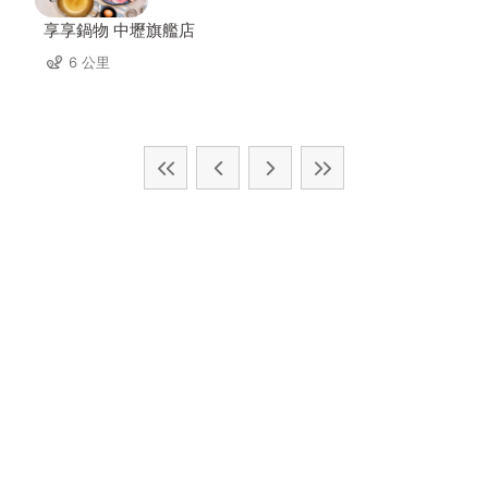
享享鍋物 中壢旗艦店
6 公里