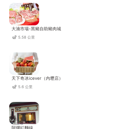
大湳市場-黑豬自助豬肉城
5.58 公里
天下奇冰icever（內壢店）
5.6 公里
阿燁紅麵線