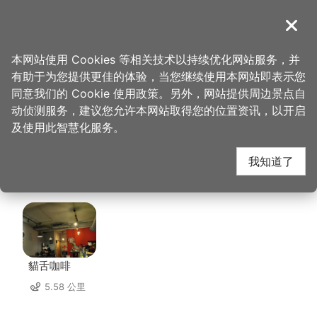
跳
到
導覽
关闭
主
桃园观光导览网
首页
>
想去的地方
>
住宿
>
绿的旅馆(3星)
要
本网站使用 Cookies 等相关技术以持续优化网站服务，并
内
有助于为您提供更佳的体验，当您继续使用本网站即表示您
容
绿的旅馆(3星) 周边店
同意我们的 Cookie 使用政策。另外，网站提供周边景点自
区
动侦测服务，建议您允许本网站取得您的位置资讯，以开启
块
及使用此智慧化服务。
家
我知道了
共有 245 间店家
貓舌咖啡
5.58 公里