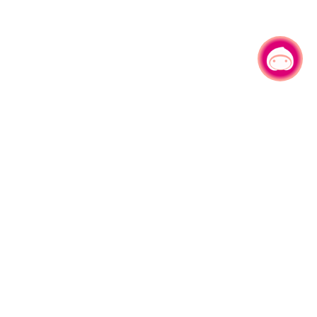
有事问小桃，一起游桃园
330206 桃园市桃园区县府路1号
电话：(03)332-2101#6209
服务时间：週一至週五
上午8:00至12:00 下午13:00至17:00