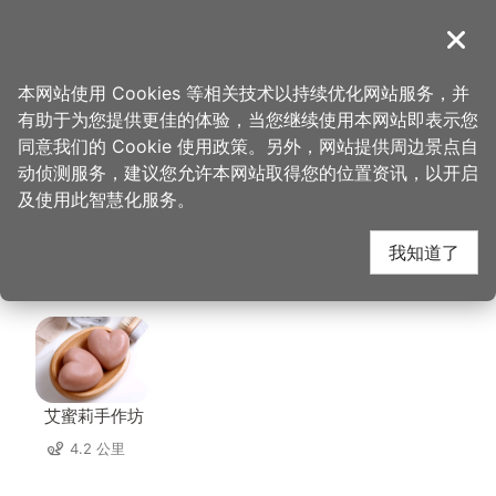
跳
到
導覽
关闭
主
桃园观光导览网
首页
>
想去的地方
>
住宿
>
绿的旅馆(3星)
要
本网站使用 Cookies 等相关技术以持续优化网站服务，并
内
有助于为您提供更佳的体验，当您继续使用本网站即表示您
容
绿的旅馆(3星) 周边店
同意我们的 Cookie 使用政策。另外，网站提供周边景点自
区
动侦测服务，建议您允许本网站取得您的位置资讯，以开启
块
及使用此智慧化服务。
家
我知道了
共有 245 间店家
艾蜜莉手作坊
4.2 公里