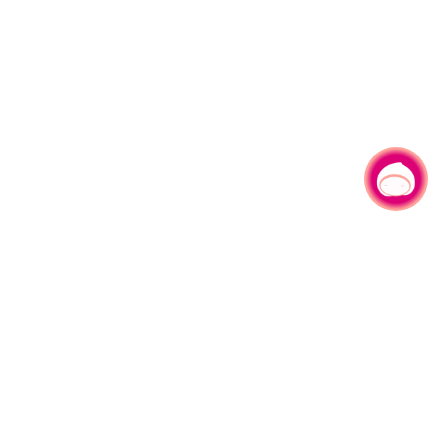
有事问小桃，一起游桃园
|
330206 桃园市桃园区县府路1号
电话：(03)332-2101#6209