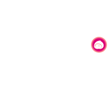
有事问小桃，一起游桃园
330206 桃园市桃园区县府路1号
电话：(03)332-2101#6209