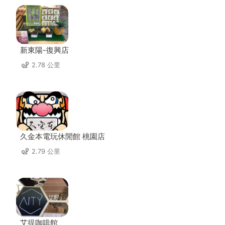
新東陽-復興店
2.78 公里
久金本電玩休閒館 桃園店
2.79 公里
艾提咖啡館