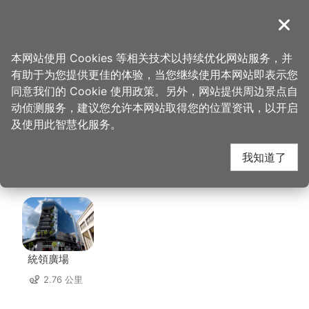
跳
到
導覽
关闭
主
桃园观光导览网
首页
>
想去的地方
>
住宿
>
绿的旅馆(3星)
要
本网站使用 Cookies 等相关技术以持续优化网站服务，并
内
有助于为您提供更佳的体验，当您继续使用本网站即表示您
容
绿的旅馆(3星) 周边店
同意我们的 Cookie 使用政策。另外，网站提供周边景点自
区
动侦测服务，建议您允许本网站取得您的位置资讯，以开启
块
及使用此智慧化服务。
家
我知道了
共有 245 间店家
統領廣場
2.76 公里