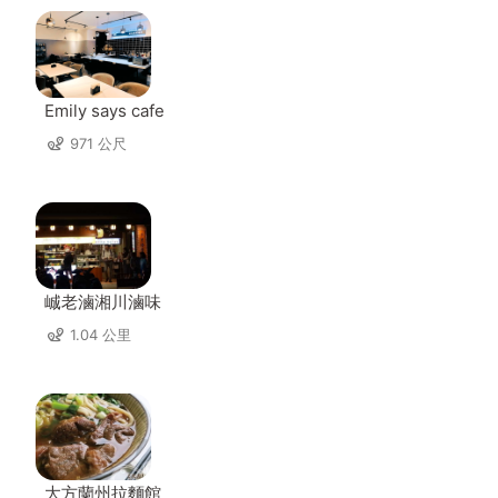
Emily says cafe
971 公尺
峸老滷湘川滷味
1.04 公里
大方蘭州拉麵館