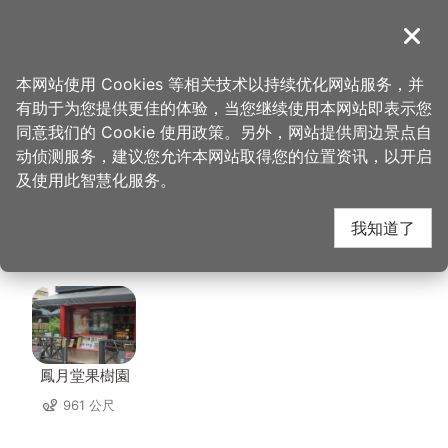
跳
到
導覽
关闭
主
桃园观光导览网
首页
>
想去的地方
>
住宿
>
绿的旅馆(3星)
要
本网站使用 Cookies 等相关技术以持续优化网站服务，并
内
有助于为您提供更佳的体验，当您继续使用本网站即表示您
容
绿的旅馆(3星) 周边店
同意我们的 Cookie 使用政策。另外，网站提供周边景点自
区
动侦测服务，建议您允许本网站取得您的位置资讯，以开启
块
及使用此智慧化服务。
家
我知道了
共有 245 间店家
鳳月堂果樹園
961 公尺