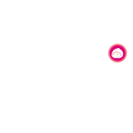
有事问小桃，一起游桃园
330206 桃园市桃园区县府路1号
电话：(03)332-2101#6209