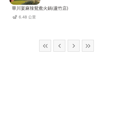
華川宴麻辣鴛鴦火鍋(蘆竹店)
6.48 公里