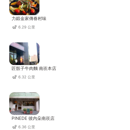
力鍛金家傳眷村味
6.29 公里
匠骰子牛肉麵 南崁本店
6.32 公里
PINEDE 彼內朵南崁店
6.36 公里