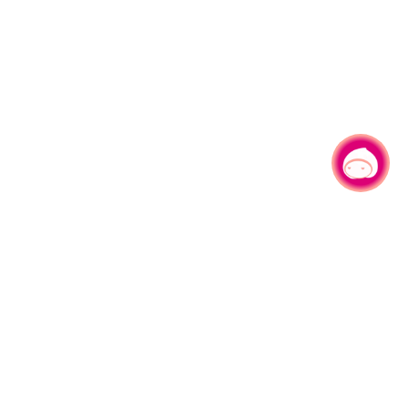
有事问小桃，一起游桃园
|
330206 桃园市桃园区县府路1号
电话：(03)332-2101#6209