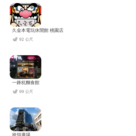
久金本電玩休閒館 桃園店
92 公尺
一鋒杭麵食館
99 公尺
統領廣場