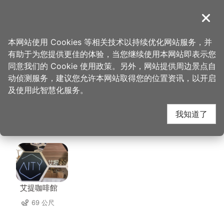
跳
到
導覽
关闭
主
桃园观光导览网
首页
>
想去的地方
>
住宿
>
城市商旅-桃园车站馆
要
本网站使用 Cookies 等相关技术以持续优化网站服务，并
内
有助于为您提供更佳的体验，当您继续使用本网站即表示您
容
城市商旅-桃园车站馆
同意我们的 Cookie 使用政策。另外，网站提供周边景点自
区
动侦测服务，建议您允许本网站取得您的位置资讯，以开启
块
及使用此智慧化服务。
周边店家
我知道了
共有 233 间店家
艾提咖啡館
69 公尺