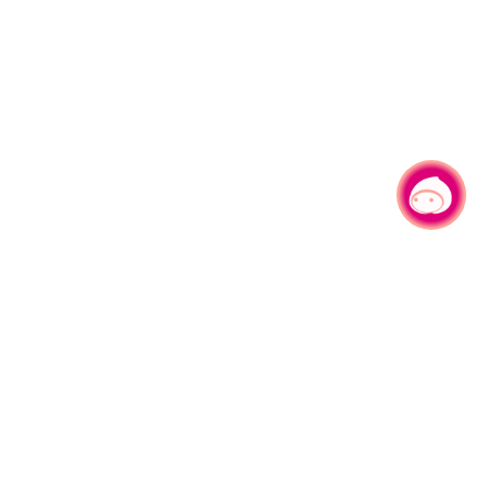
有事问小桃，一起游桃园
330206 桃园市桃园区县府路1号
电话：(03)332-2101#6209