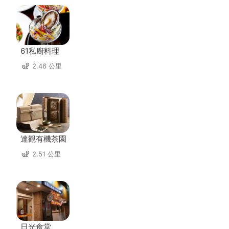
61私廚料理
2.46 公里
達觀有機茶園
2.51 公里
日光食堂