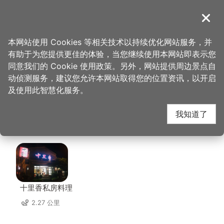
跳
到
導覽
关闭
主
桃园观光导览网
首页
>
想去的地方
>
住宿
>
城市商旅-桃园车站馆
要
本网站使用 Cookies 等相关技术以持续优化网站服务，并
内
有助于为您提供更佳的体验，当您继续使用本网站即表示您
容
城市商旅-桃园车站馆
同意我们的 Cookie 使用政策。另外，网站提供周边景点自
区
动侦测服务，建议您允许本网站取得您的位置资讯，以开启
块
及使用此智慧化服务。
周边店家
我知道了
共有 233 间店家
十里香私房料理
2.27 公里