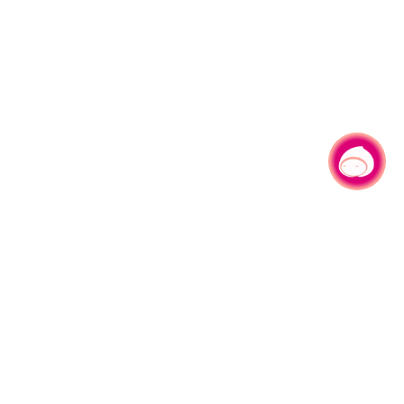
有事问小桃，一起游桃园
|
330206 桃园市桃园区县府路1号
电话：(03)332-2101#6209