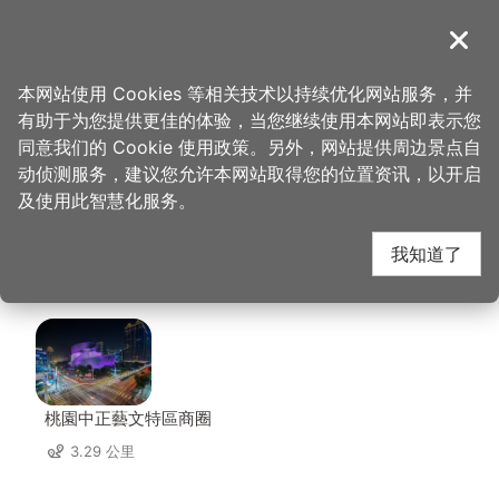
跳
到
導覽
关闭
主
桃园观光导览网
首页
>
想去的地方
>
住宿
>
城市商旅-桃园车站馆
要
本网站使用 Cookies 等相关技术以持续优化网站服务，并
内
有助于为您提供更佳的体验，当您继续使用本网站即表示您
容
城市商旅-桃园车站馆
同意我们的 Cookie 使用政策。另外，网站提供周边景点自
区
动侦测服务，建议您允许本网站取得您的位置资讯，以开启
块
及使用此智慧化服务。
周边店家
我知道了
共有 233 间店家
桃園中正藝文特區商圈
3.29 公里