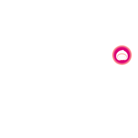
有事问小桃，一起游桃园
330206 桃园市桃园区县府路1号
电话：(03)332-2101#6209