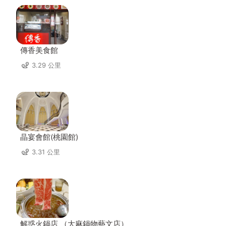
傳香美食館
3.29 公里
晶宴會館(桃園館)
3.31 公里
解惑火鍋店 （大麻鍋物藝文店）