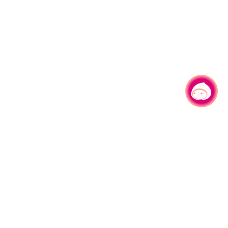
有事问小桃，一起游桃园
330206 桃园市桃园区县府路1号
电话：(03)332-2101#6209