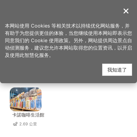
跳
到
導覽
关闭
主
桃园观光导览网
首页
>
想去的地方
>
住宿
>
城市商旅-桃园车站馆
要
本网站使用 Cookies 等相关技术以持续优化网站服务，并
内
有助于为您提供更佳的体验，当您继续使用本网站即表示您
容
城市商旅-桃园车站馆
同意我们的 Cookie 使用政策。另外，网站提供周边景点自
区
动侦测服务，建议您允许本网站取得您的位置资讯，以开启
块
及使用此智慧化服务。
周边店家
我知道了
共有 233 间店家
卡諾咖啡生活館
2.69 公里