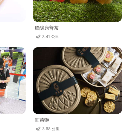
腴釀康普茶
3.41 公里
旺萊獅
3.68 公里