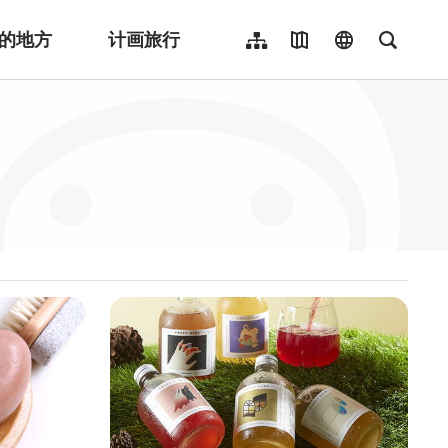
的地方
计画旅行
网站导览
地图导览
language
全文检
繁體中文
English
日本語
한국어
Indonesia
ไทย
Người việt nam