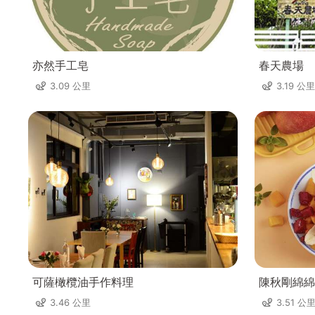
亦然手工皂
春天農場
3.09 公里
3.19 公里
可薩橄欖油手作料理
陳秋剛綿綿
3.46 公里
3.51 公