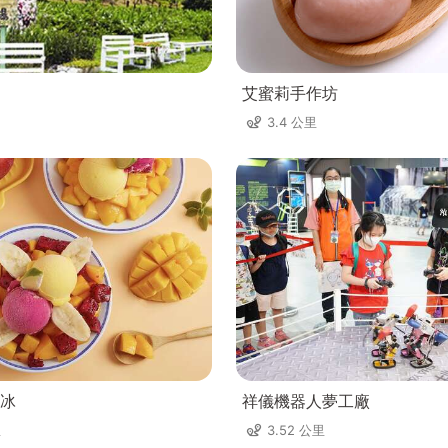
艾蜜莉手作坊
3.4 公里
冰
祥儀機器人夢工廠
里
3.52 公里