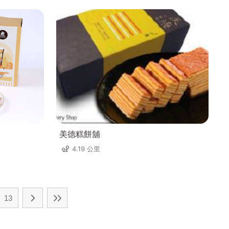
美德糕餅舖
4.19 公里
13