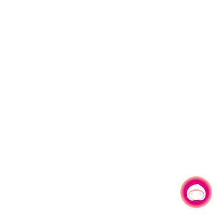
有事问小桃，一起游桃园
|