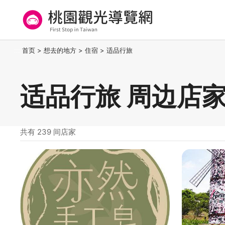
跳
到
主
要
桃园观光导览网
:::
首页
>
想去的地方
>
住宿
>
适品行旅
内
容
区
适品行旅 周边店
块
共有 239 间店家