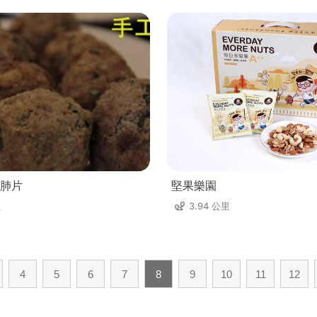
肺片
堅果樂園
里
3.94 公里
4
5
6
7
8
9
10
11
12