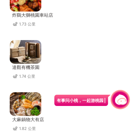
炸鷄大獅桃園車站店
1.73 公里
達觀有機茶園
1.74 公里
有事问小桃，一起游桃园
大麻鍋物大有店
1.82 公里