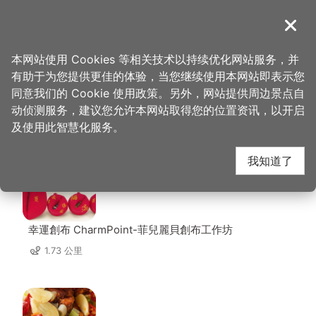
跳
到
導覽
关闭
主
桃园观光导览网
首页
>
想去的地方
>
住宿
>
适品行旅
要
本网站使用 Cookies 等相关技术以持续优化网站服务，并
内
有助于为您提供更佳的体验，当您继续使用本网站即表示您
容
同意我们的 Cookie 使用政策。另外，网站提供周边景点自
适品行旅 周边店家
区
动侦测服务，建议您允许本网站取得您的位置资讯，以开启
块
及使用此智慧化服务。
共有 239 间店家
我知道了
幸運創布 CharmPoint-菲兒麗貝創布工作坊
1.73 公里