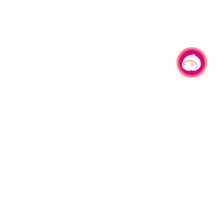
有事问小桃，一起游桃园
330206 桃园市桃园区县府路1号
电话：(03)332-2101#6209
服务时间：週一至週五
上午8:00至12:00 下午13:00至17:00