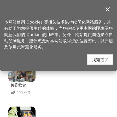
跳
到
導覽
关闭
主
桃园观光导览网
首页
>
想去的地方
>
住宿
>
适品行旅
要
本网站使用 Cookies 等相关技术以持续优化网站服务，并
内
有助于为您提供更佳的体验，当您继续使用本网站即表示您
容
同意我们的 Cookie 使用政策。另外，网站提供周边景点自
适品行旅 周边店家
区
动侦测服务，建议您允许本网站取得您的位置资讯，以开启
块
及使用此智慧化服务。
共有 239 间店家
我知道了
美香飲食
900 公尺