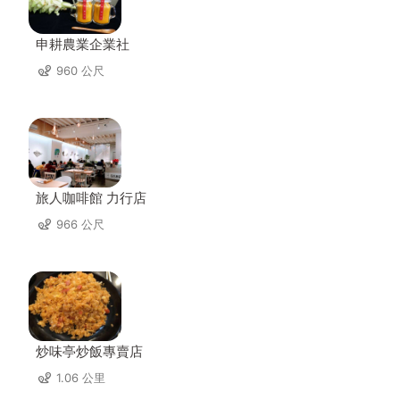
申耕農業企業社
960 公尺
旅人咖啡館 力行店
966 公尺
炒味亭炒飯專賣店
1.06 公里