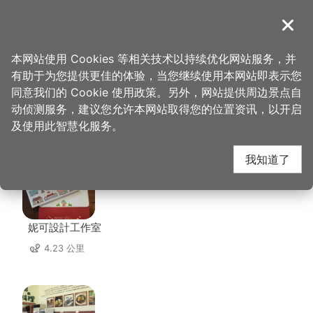
跳
到
導覽
关闭
主
桃园观光导览网
首页
>
想去的地方
>
住宿
>
适品行旅
要
本网站使用 Cookies 等相关技术以持续优化网站服务，并
内
有助于为您提供更佳的体验，当您继续使用本网站即表示您
容
同意我们的 Cookie 使用政策。另外，网站提供周边景点自
适品行旅 周边店家
区
动侦测服务，建议您允许本网站取得您的位置资讯，以开启
块
及使用此智慧化服务。
共有 239 间店家
我知道了
妮可設計工作室
4.23 公里