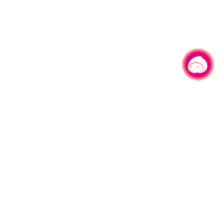
有事问小桃，一起游桃园
330206 桃园市桃园区县府路1号
电话：(03)332-2101#6209
服务时间：週一至週五
上午8:00至12:00 下午13:00至17:00