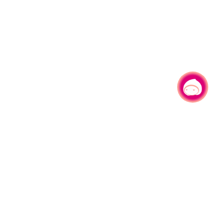
有事问小桃，一起游桃园
|
330206 桃园市桃园区县府路1号
电话：(03)332-2101#6209