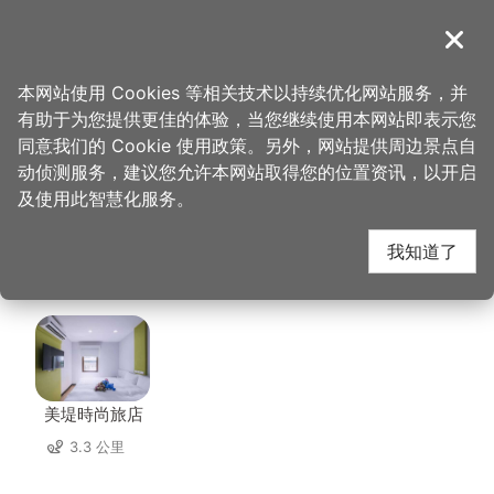
跳
到
導覽
关闭
主
桃园观光导览网
首页
>
想去的地方
>
美食、购物
>
大汉馔云南拉面馆
要
本网站使用 Cookies 等相关技术以持续优化网站服务，并
内
有助于为您提供更佳的体验，当您继续使用本网站即表示您
容
大汉馔云南拉面馆 周边
同意我们的 Cookie 使用政策。另外，网站提供周边景点自
区
动侦测服务，建议您允许本网站取得您的位置资讯，以开启
块
及使用此智慧化服务。
住宿
我知道了
共有 153 间店家
美堤時尚旅店
3.3 公里