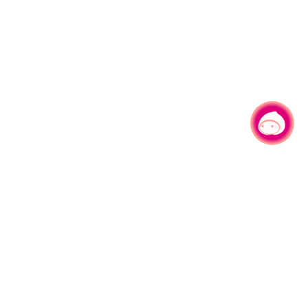
有事问小桃，一起游桃园
|
330206 桃园市桃园区县府路1号
电话：(03)332-2101#6209