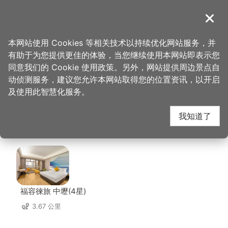
跳
到
導覽
关闭
主
桃园观光导览网
首页
>
想去的地方
>
美食、购物
>
大汉馔云南拉面馆
要
本网站使用 Cookies 等相关技术以持续优化网站服务，并
内
有助于为您提供更佳的体验，当您继续使用本网站即表示您
容
大汉馔云南拉面馆 周边
同意我们的 Cookie 使用政策。另外，网站提供周边景点自
区
动侦测服务，建议您允许本网站取得您的位置资讯，以开启
块
及使用此智慧化服务。
住宿
我知道了
共有 153 间店家
福容徠旅 中壢(4星)
3.67 公里