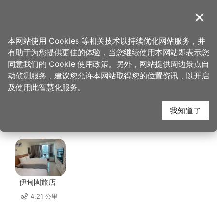
跳
到
導覽
关闭
主
桃园观光导览网
首页
>
想去的地方
>
美食、购物
>
大汉馔云南拉面馆
要
本网站使用 Cookies 等相关技术以持续优化网站服务，并
内
有助于为您提供更佳的体验，当您继续使用本网站即表示您
容
大汉馔云南拉面馆 周边
同意我们的 Cookie 使用政策。另外，网站提供周边景点自
区
动侦测服务，建议您允许本网站取得您的位置资讯，以开启
块
及使用此智慧化服务。
住宿
我知道了
共有 153 间店家
伊甸園旅店
4.21 公里