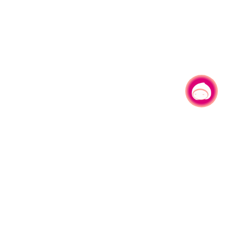
有事问小桃，一起游桃园
330206 桃园市桃园区县府路1号
电话：(03)332-2101#6209