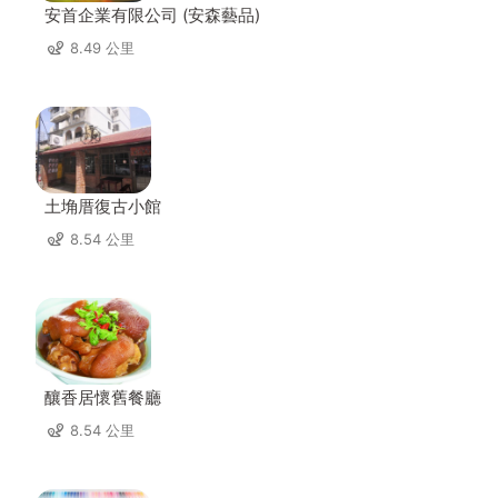
安首企業有限公司 (安森藝品)
8.49 公里
土埆厝復古小館
8.54 公里
釀香居懷舊餐廳
8.54 公里