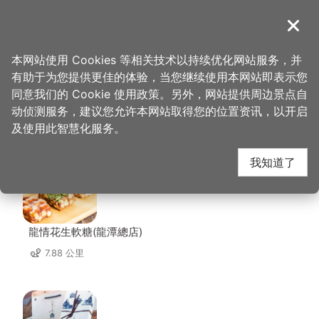
跳
到
導覽
关闭
主
桃园观光导览网
首页
>
想去的地方
>
美食、购物
>
传香客家餐馆
要
本网站使用 Cookies 等相关技术以持续优化网站服务，并
内
有助于为您提供更佳的体验，当您继续使用本网站即表示您
容
同意我们的 Cookie 使用政策。另外，网站提供周边景点自
传香客家餐馆 周边店家
区
动侦测服务，建议您允许本网站取得您的位置资讯，以开启
块
及使用此智慧化服务。
共有 179 间店家
我知道了
龍情花生軟糖(龍潭總店)
7.88 公里