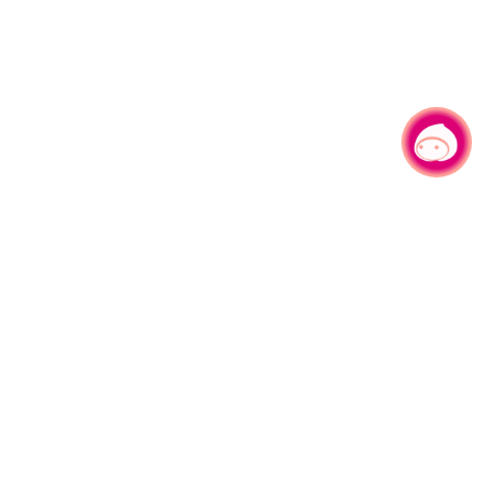
有事问小桃，一起游桃园
|
330206 桃园市桃园区县府路1号
电话：(03)332-2101#6209
服务时间：週一至週五
上午8:00至12:00 下午13:00至17:00