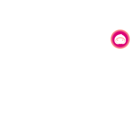
有事问小桃，一起游桃园
|
330206 桃园市桃园区县府路1号
电话：(03)332-2101#6209
服务时间：週一至週五
上午8:00至12:00 下午13:00至17:00