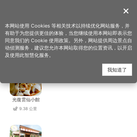
跳
到
導覽
关闭
主
桃园观光导览网
首页
>
想去的地方
>
美食、购物
>
传香客家餐馆
要
本网站使用 Cookies 等相关技术以持续优化网站服务，并
内
有助于为您提供更佳的体验，当您继续使用本网站即表示您
容
同意我们的 Cookie 使用政策。另外，网站提供周边景点自
传香客家餐馆 周边店家
区
动侦测服务，建议您允许本网站取得您的位置资讯，以开启
块
及使用此智慧化服务。
共有 179 间店家
我知道了
光復雲仙小館
9.38 公里