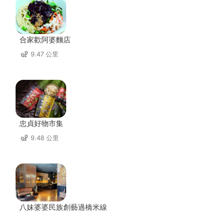
合家歡阿婆麵店
9.47 公里
忠貞好物市集
9.48 公里
八妹婆婆民族創藝過橋米線