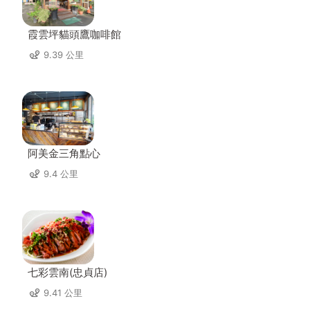
霞雲坪貓頭鷹咖啡館
9.39 公里
阿美金三角點心
9.4 公里
七彩雲南(忠貞店)
9.41 公里