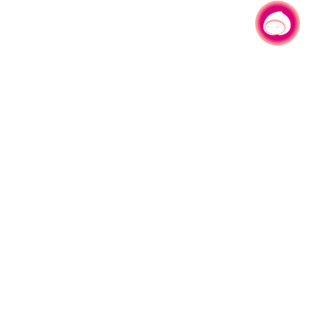
有事问小桃，一起游桃园
|
330206 桃园市桃园区县府路1号
电话：(03)332-2101#6209
服务时间：週一至週五
上午8:00至12:00 下午13:00至17:00
网站导览
资讯安全政策