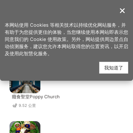
跳
到
導覽
关闭
主
桃园观光导览网
首页
>
想去的地方
>
美食、购物
>
传香客家餐馆
要
本网站使用 Cookies 等相关技术以持续优化网站服务，并
内
有助于为您提供更佳的体验，当您继续使用本网站即表示您
容
同意我们的 Cookie 使用政策。另外，网站提供周边景点自
传香客家餐馆 周边店家
区
动侦测服务，建议您允许本网站取得您的位置资讯，以开启
块
及使用此智慧化服务。
共有 179 间店家
我知道了
癮食聖堂Poppy Church
9.52 公里