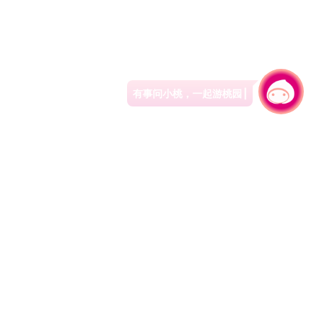
有事问小桃，一起游桃园
|
330206 桃园市桃园区县府路1号
电话：(03)332-2101#6209
服务时间：週一至週五
上午8:00至12:00 下午13:00至17:00