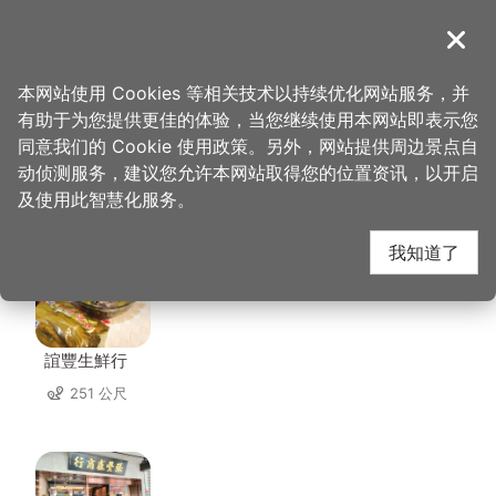
跳
到
導覽
关闭
主
桃园观光导览网
首页
>
想去的地方
>
美食、购物
>
华川宴餐饮店
要
本网站使用 Cookies 等相关技术以持续优化网站服务，并
内
有助于为您提供更佳的体验，当您继续使用本网站即表示您
容
同意我们的 Cookie 使用政策。另外，网站提供周边景点自
华川宴餐饮店 周边店家
区
动侦测服务，建议您允许本网站取得您的位置资讯，以开启
块
及使用此智慧化服务。
共有 223 间店家
我知道了
誼豐生鮮行
251 公尺