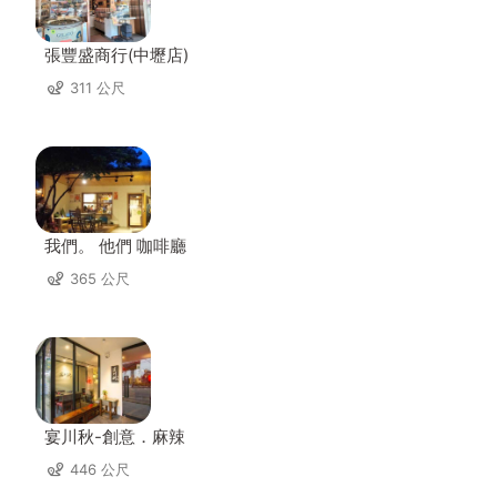
張豐盛商行(中壢店)
311 公尺
我們。 他們 咖啡廳
365 公尺
宴川秋-創意．麻辣
446 公尺