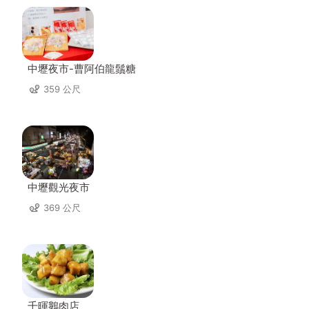
中壢夜市-曹阿伯龍鬚糖
359 公尺
中壢觀光夜市
369 公尺
千暉鵝肉店