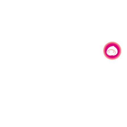
有事问小桃，一起游桃园
330206 桃园市桃园区县府路1号
电话：(03)332-2101#6209