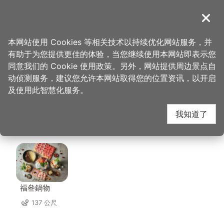
跳
到
導覽
关闭
主
桃园观光导览网
首页
>
想去的地方
>
美食、购物
>
藏王极上烧肉餐酒馆
要
本网站使用 Cookies 等相关技术以持续优化网站服务，并
内
有助于为您提供更佳的体验，当您继续使用本网站即表示您
容
藏王极上烧肉餐酒馆 周
同意我们的 Cookie 使用政策。另外，网站提供周边景点自
区
动侦测服务，建议您允许本网站取得您的位置资讯，以开启
块
及使用此智慧化服务。
边店家
我知道了
共有 214 间店家
福叄鍋物
137 公尺