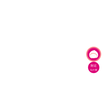
有事問小桃，一起遊桃園
|
附近
玩什麼