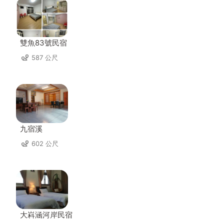
雙魚83號民宿
587 公尺
九宿溪
602 公尺
大嵙涵河岸民宿