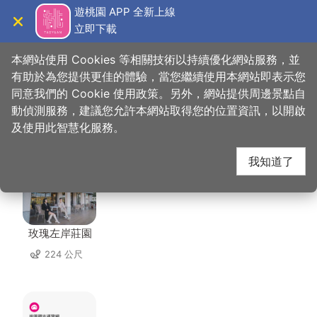
跳
遊桃園 APP 全新上線
到
立即下載
導覽
關閉
主
桃園觀光導覽網
首頁
>
想去的地方
>
住宿
>
和平92民宿
要
本網站使用 Cookies 等相關技術以持續優化網站服務，並
內
有助於為您提供更佳的體驗，當您繼續使用本網站即表示您
容
同意我們的 Cookie 使用政策。另外，網站提供周邊景點自
和平92民宿 周邊住宿
區
動偵測服務，建議您允許本網站取得您的位置資訊，以開啟
塊
及使用此智慧化服務。
共有 85 間店家
我知道了
玫瑰左岸莊園
224 公尺