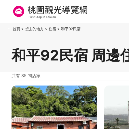
跳
到
主
要
桃園觀光導覽網
:::
首頁
>
想去的地方
>
住宿
>
和平92民宿
內
容
區
和平92民宿 周邊
塊
共有 85 間店家