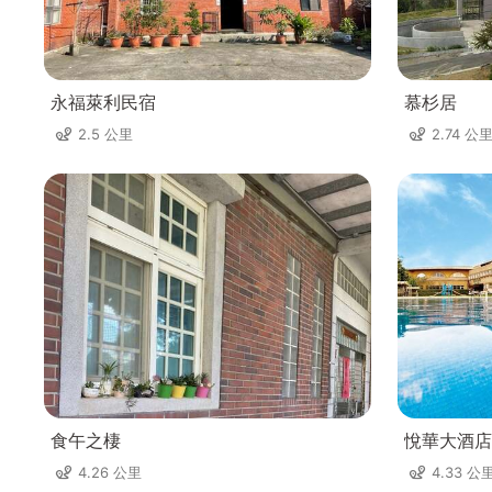
永福萊利民宿
慕杉居
2.5 公里
2.74 公
食午之棲
悅華大酒店
4.26 公里
4.33 公