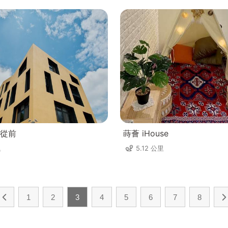
從前
蒔薈 iHouse
里
5.12 公里
1
2
3
4
5
6
7
8