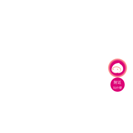
有事問小桃，一起遊桃園
|
附近
玩什麼