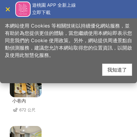
跳
遊桃園 APP 全新上線
到
立即下載
導覽
關閉
主
桃園觀光導覽網
首頁
>
想去的地方
>
住宿
>
和平92民宿
要
本網站使用 Cookies 等相關技術以持續優化網站服務，並
內
有助於為您提供更佳的體驗，當您繼續使用本網站即表示您
容
同意我們的 Cookie 使用政策。另外，網站提供周邊景點自
和平92民宿 周邊住宿
區
動偵測服務，建議您允許本網站取得您的位置資訊，以開啟
塊
及使用此智慧化服務。
共有 85 間店家
我知道了
小巷內
672 公尺