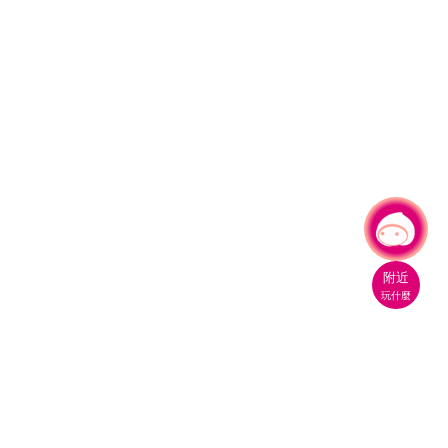
有事問小桃，一起遊桃園
|
附近
玩什麼