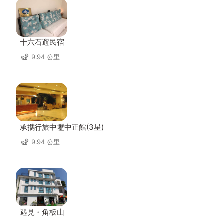
十六石遛民宿
9.94 公里
承攜行旅中壢中正館(3星)
9.94 公里
遇見・角板山