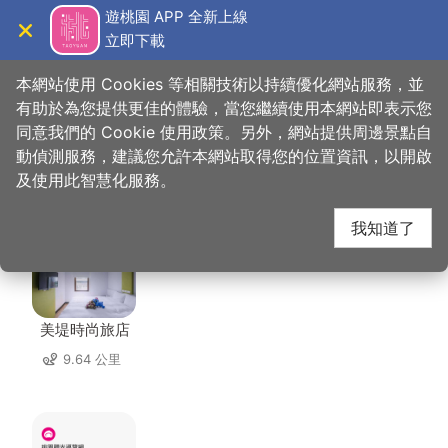
跳
遊桃園 APP 全新上線
到
立即下載
導覽
關閉
主
桃園觀光導覽網
首頁
>
想去的地方
>
住宿
>
和平92民宿
要
本網站使用 Cookies 等相關技術以持續優化網站服務，並
內
有助於為您提供更佳的體驗，當您繼續使用本網站即表示您
容
同意我們的 Cookie 使用政策。另外，網站提供周邊景點自
和平92民宿 周邊住宿
區
動偵測服務，建議您允許本網站取得您的位置資訊，以開啟
塊
及使用此智慧化服務。
共有 85 間店家
我知道了
美堤時尚旅店
9.64 公里