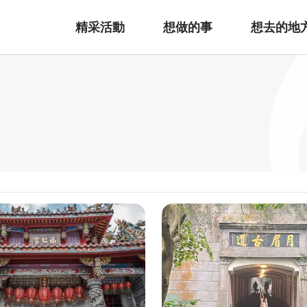
精采活動
想做的事
想去的地