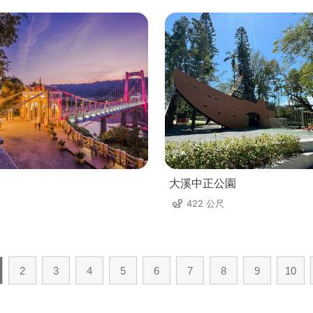
大溪中正公園
422 公尺
2
3
4
5
6
7
8
9
10