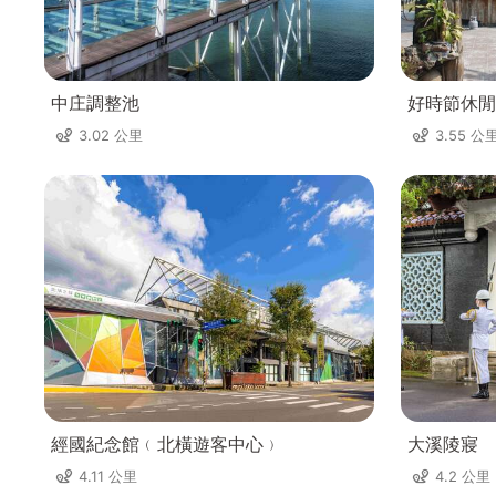
中庄調整池
好時節休閒
3.02 公里
3.55 公
經國紀念館﹙北橫遊客中心﹚
大溪陵寢
4.11 公里
4.2 公里