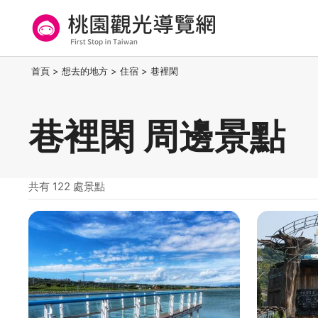
跳
到
主
要
桃園觀光導覽網
:::
首頁
>
想去的地方
>
住宿
>
巷裡閑
內
容
區
巷裡閑 周邊景點
塊
共有 122 處景點