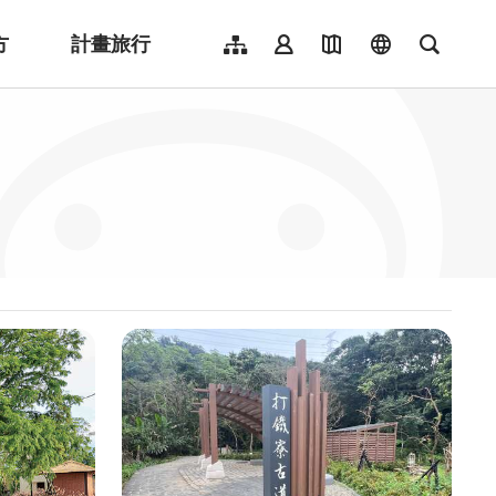
方
計畫旅行
網站導覽
會員登入
地圖導覽
language
全文檢
English
日本語
한국어
簡體中文
Indonesia
ไทย
Người việt nam