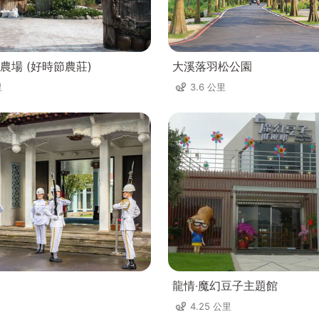
農場 (好時節農莊)
大溪落羽松公園
里
3.6 公里
龍情‧魔幻豆子主題館
4.25 公里