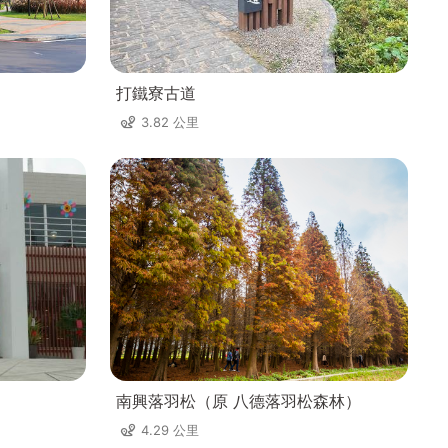
打鐵寮古道
3.82 公里
南興落羽松（原 八德落羽松森林）
4.29 公里