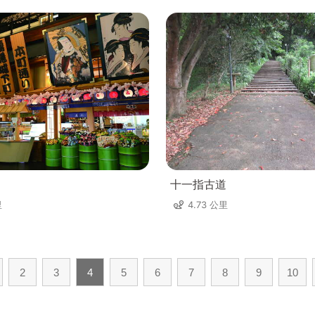
十一指古道
里
4.73 公里
2
3
4
5
6
7
8
9
10