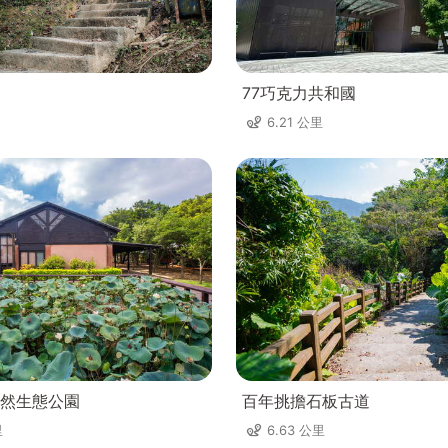
77巧克力共和國
6.21 公里
然生態公園
百年挑擔石板古道
里
6.63 公里