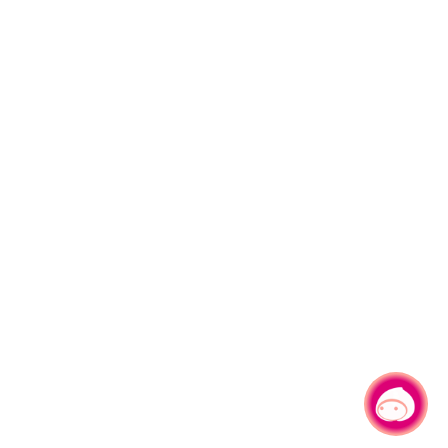
有事問小桃，一起遊桃園
|