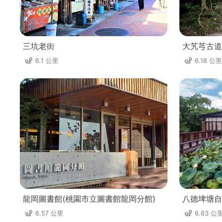
三坑老街
大艽芎古道
6.1 公里
6.18 公里
龍岡圖書館(桃園市立圖書館龍岡分館)
八德埤塘自
6.57 公里
6.63 公