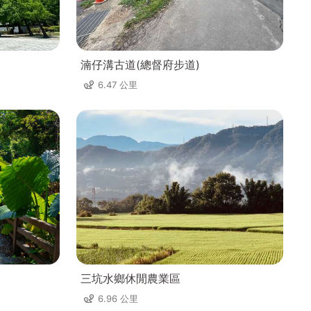
湳仔溝古道(總督府步道)
6.47 公里
三坑水鄉休閒農業區
6.96 公里