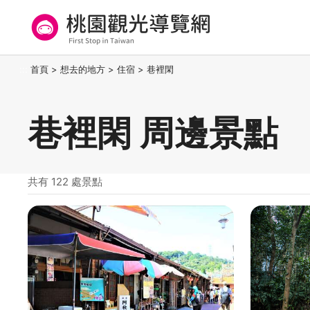
跳
到
主
要
桃園觀光導覽網
:::
首頁
>
想去的地方
>
住宿
>
巷裡閑
內
容
區
巷裡閑 周邊景點
塊
共有 122 處景點