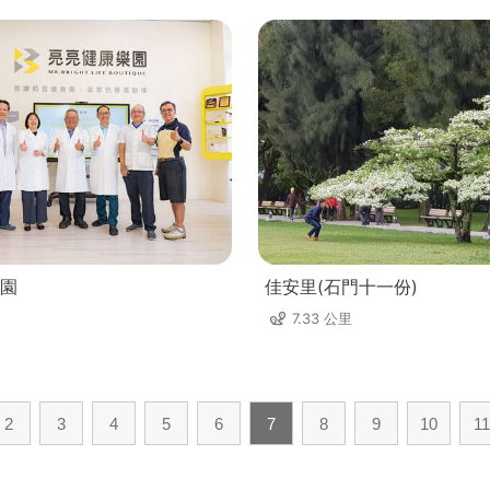
園
佳安里(石門十一份)
7.33 公里
2
3
4
5
6
7
8
9
10
11