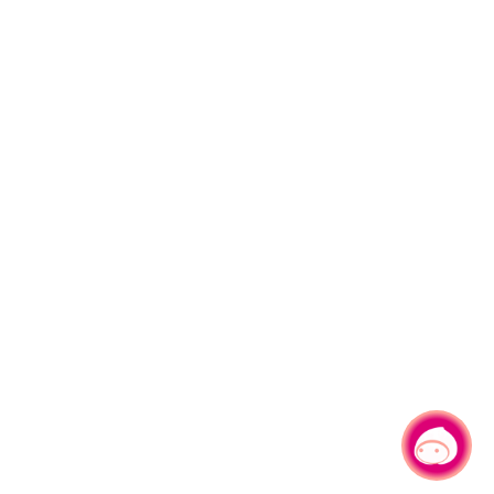
有事問小桃，一起遊桃園
|