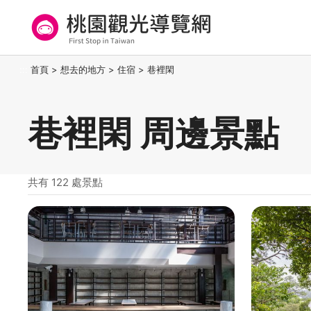
跳
到
主
要
桃園觀光導覽網
:::
首頁
>
想去的地方
>
住宿
>
巷裡閑
內
容
區
巷裡閑 周邊景點
塊
共有 122 處景點