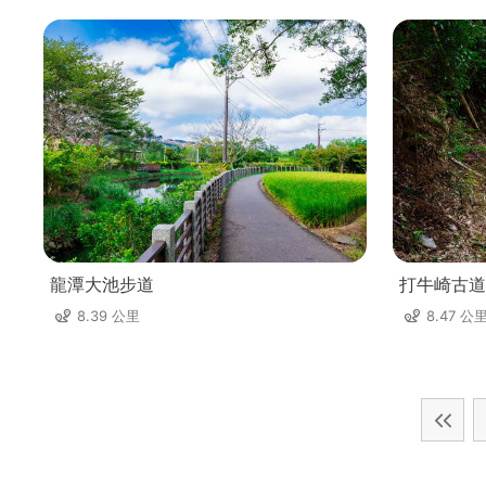
龍潭大池步道
打牛崎古道
8.39 公里
8.47 公