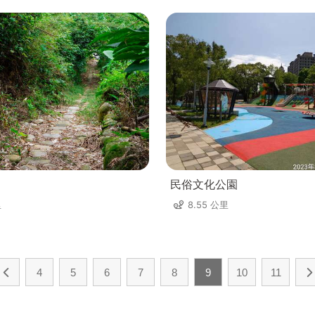
民俗文化公園
里
8.55 公里
4
5
6
7
8
9
10
11