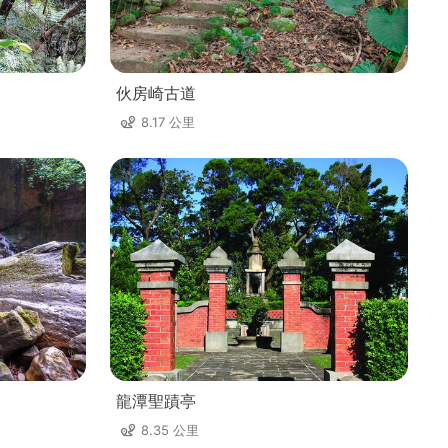
伙房崎古道
8.17 公里
龍潭聖蹟亭
8.35 公里