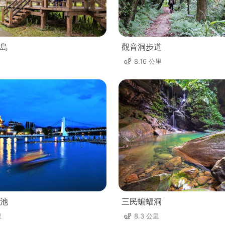
島
觀音洞步道
8.16 公里
池
三民蝙蝠洞
里
8.3 公里