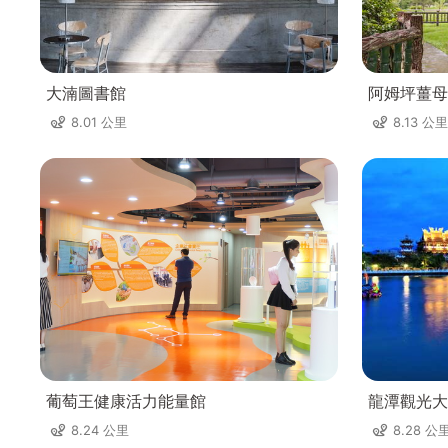
大湳圖書館
阿姆坪薑母
8.01 公里
8.13 公里
葡萄王健康活力能量館
龍潭觀光大
8.24 公里
8.28 公