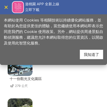
跳
遊桃園 APP 全新上線
到
立即下載
導覽
關閉
主
桃園觀光導覽網
首頁
>
想去的地方
>
住宿
>
老屋瓦民宿
要
本網站使用 Cookies 等相關技術以持續優化網站服務，並
內
有助於為您提供更佳的體驗，當您繼續使用本網站即表示您
容
同意我們的 Cookie 使用政策。另外，網站提供周邊景點自
老屋瓦民宿 周邊景點
區
動偵測服務，建議您允許本網站取得您的位置資訊，以開啟
塊
及使用此智慧化服務。
共有 98 處景點
我知道了
十一份觀光文化園區
279 公尺