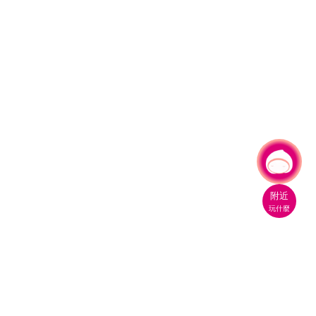
有事問小桃，一起遊桃園
|
附近
玩什麼