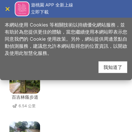
跳
遊桃園 APP 全新上線
到
立即下載
導覽
關閉
主
桃園觀光導覽網
首頁
>
想去的地方
>
住宿
>
老屋瓦民宿
要
本網站使用 Cookies 等相關技術以持續優化網站服務，並
內
有助於為您提供更佳的體驗，當您繼續使用本網站即表示您
容
同意我們的 Cookie 使用政策。另外，網站提供周邊景點自
老屋瓦民宿 周邊景點
區
動偵測服務，建議您允許本網站取得您的位置資訊，以開啟
塊
及使用此智慧化服務。
共有 98 處景點
我知道了
百吉林蔭步道
6.54 公里