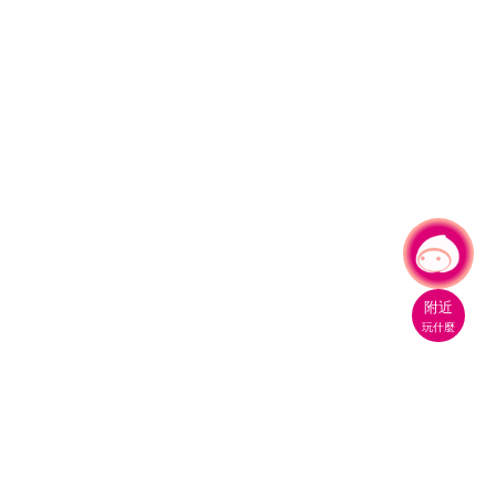
有事問小桃，一起遊桃園
附近
玩什麼