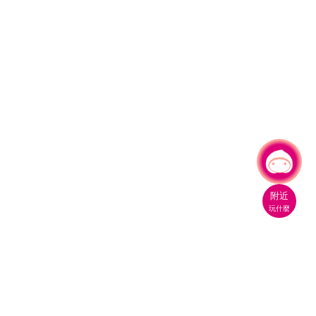
有事問小桃，一起遊桃園
|
附近
玩什麼