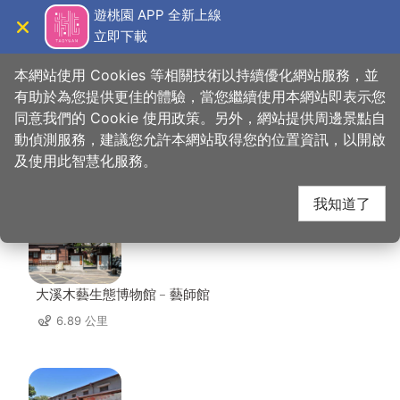
跳
遊桃園 APP 全新上線
到
立即下載
導覽
關閉
主
桃園觀光導覽網
首頁
>
想去的地方
>
住宿
>
老屋瓦民宿
要
本網站使用 Cookies 等相關技術以持續優化網站服務，並
內
有助於為您提供更佳的體驗，當您繼續使用本網站即表示您
容
同意我們的 Cookie 使用政策。另外，網站提供周邊景點自
老屋瓦民宿 周邊景點
區
動偵測服務，建議您允許本網站取得您的位置資訊，以開啟
塊
及使用此智慧化服務。
共有 98 處景點
我知道了
大溪木藝生態博物館﹣藝師館
6.89 公里