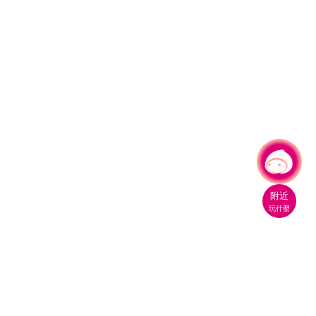
有事問小桃，一起遊桃園
附近
玩什麼