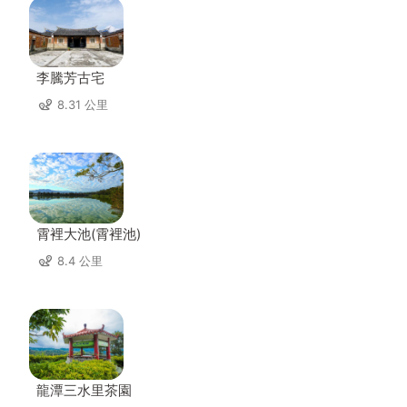
李騰芳古宅
8.31 公里
霄裡大池(霄裡池)
8.4 公里
龍潭三水里茶園