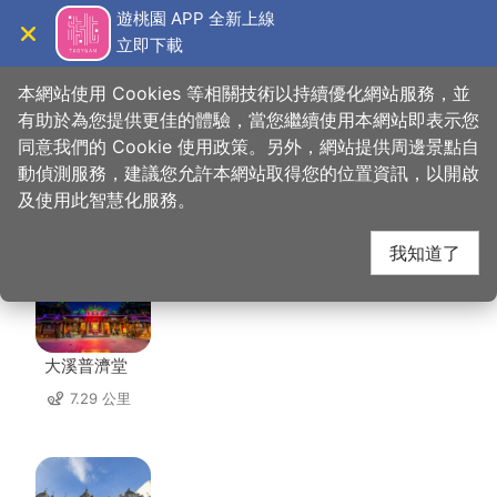
跳
遊桃園 APP 全新上線
到
立即下載
導覽
關閉
主
桃園觀光導覽網
首頁
>
想去的地方
>
住宿
>
老屋瓦民宿
要
本網站使用 Cookies 等相關技術以持續優化網站服務，並
內
有助於為您提供更佳的體驗，當您繼續使用本網站即表示您
容
同意我們的 Cookie 使用政策。另外，網站提供周邊景點自
老屋瓦民宿 周邊景點
區
動偵測服務，建議您允許本網站取得您的位置資訊，以開啟
塊
及使用此智慧化服務。
共有 98 處景點
我知道了
大溪普濟堂
7.29 公里